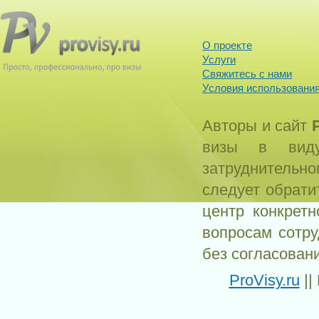
О проекте
Услуги
Свяжитесь с нами
Условия использования
Авторы и сайт
визы в виду
затруднитель
следует обрати
центр конкрет
вопросам сотр
без согласован
ProVisy.ru
||