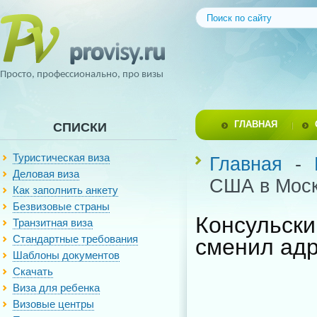
Просто, профессионально, про визы
ГЛАВНАЯ
СПИСКИ
Туристическая виза
Главная
-
Деловая виза
США в Моск
Как заполнить анкету
Безвизовые страны
Консульск
Транзитная виза
Стандартные требования
сменил ад
Шаблоны документов
Скачать
Виза для ребенка
Визовые центры