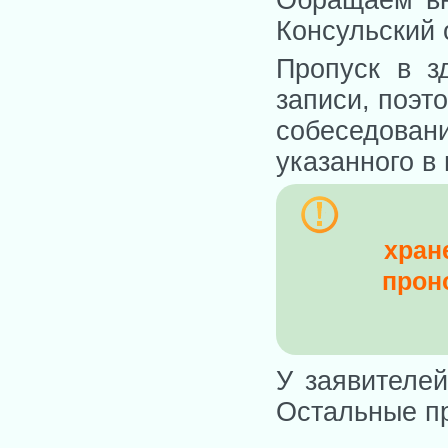
Консульский 
Пропуск в з
записи, поэт
собеседован
указанного в
хран
прон
У заявителей
Остальные пр