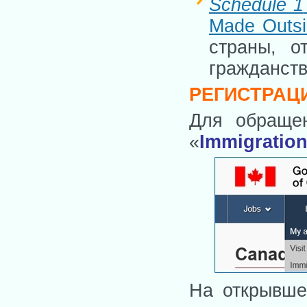
Schedule
1
Made Outs
страны, о
гражданств
РЕГИСТРАЦ
Для обращен
«
Immigratio
На открывше