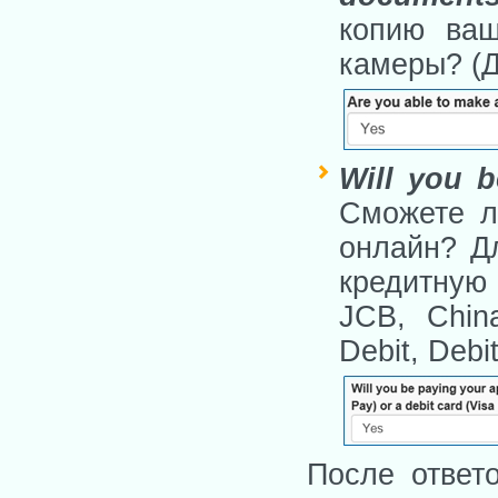
копию ваш
камеры? (Д
Will you b
Сможете л
онлайн? Д
кредитную 
JCB, Chin
Debit, Debi
После ответ