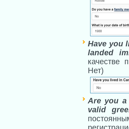
Have you l
landed im
качестве 
Нет)
Are you a 
valid gre
постоян
регистраци