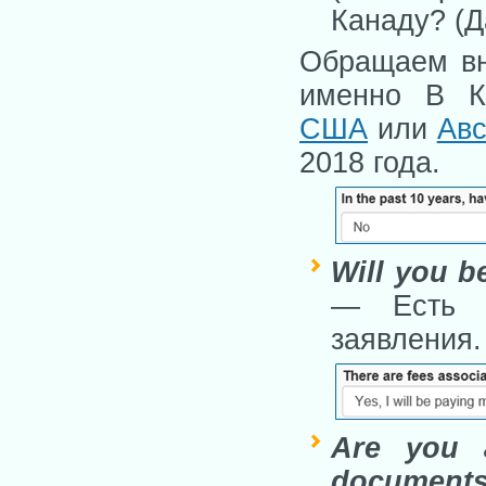
Канаду? (Д
Обращаем вн
именно В 
США
или
Ав
2018 года.
Will you b
— Есть с
заявления.
Are you 
document