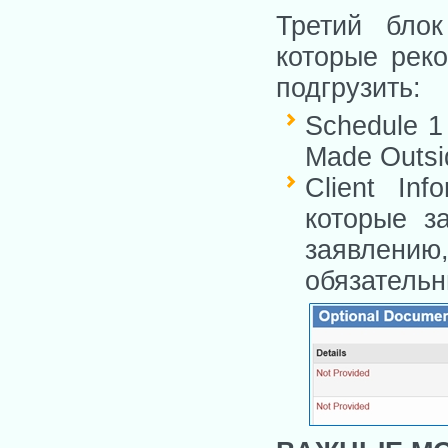
Третий бло
которые реко
подгрузить:
Schedule 1 
Made Outs
Client In
которые з
заявлени
обязательн