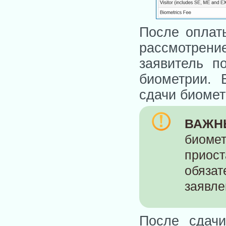
После оплаты
рассмотр
заявитель п
биометрии. 
сдачи биомет
ВАЖН
биом
приос
обязат
заявле
После сдачи