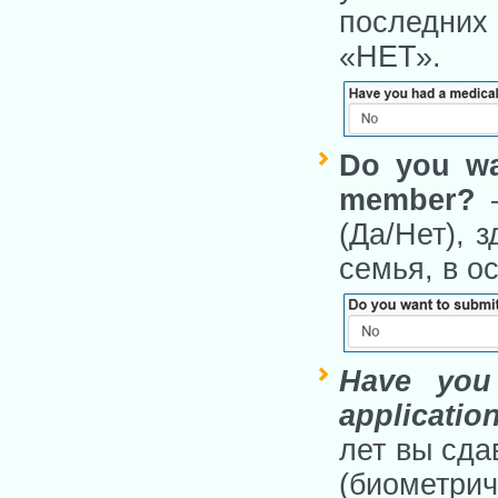
последних 
«НЕТ».
Do you wan
member?
—
(Да/Нет), 
семья, в о
Have you 
applicati
лет вы сда
(биометри