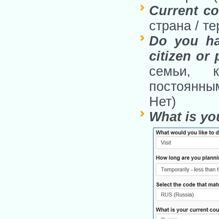
Current co
страна / т
Do you ha
citizen or
семьи, 
постоянны
Нет)
What is yo