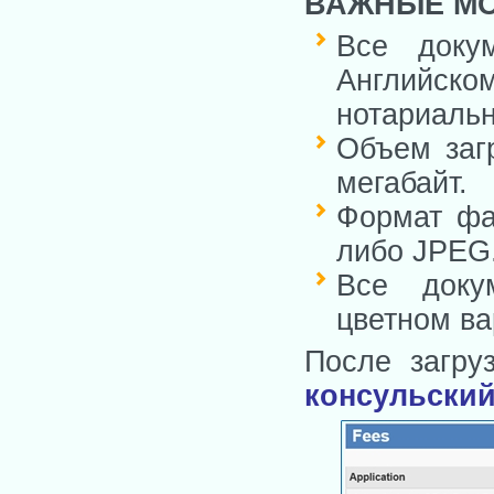
ВАЖНЫЕ МО
Все доку
Английс
нотариальн
Объем заг
мегабайт.
Формат фа
либо JPEG
Все доку
цветном ва
После загру
консульский