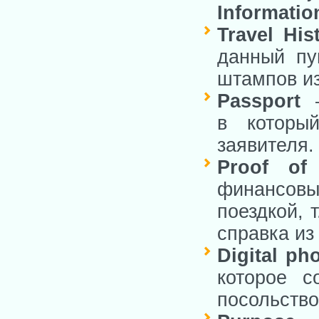
Informati
Travel His
данный пу
штампов из
Passport
—
в которы
заявителя.
Proof of
финансов
поездкой, 
справка из
Digital ph
которое с
посольств