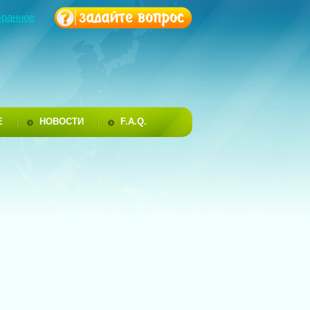
бранное
Е
НОВОСТИ
F.A.Q.