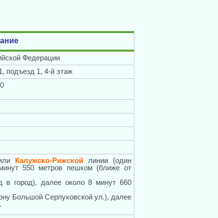
ание
ийской Федерации
1, подъезд 1, 4-й этаж
00
или
Калужско-Рижской
линии (один
 минут 550 метров пешком (ближе от
д в город), далее около 8 минут 660
рону Большой Серпуховской ул.), далее
.