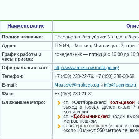
Наименование
Опис
Полное название:
Посольство Республики Уганда в Росс
Адрес:
119049, г. Москва, Мытная ул., 3, офис 
График работы и
понедельник — пятница с 10:00 до 16:
часы приема:
Официальный сайт:
http://www.moscow.mofa.go.ug/
Телефон:
+7 (499) 230-22-76, +7 (499) 238-00-68
E-mail:
Moscow@mofa.go.ug
и
info@uganda.ru
Факс:
+7 (499) 230-21-31
Ближайшее метро:
ст. «
Октябрьская
»
Кольцевой
выход в город), далее около 7
Кольцевой).
ст. «
Добрынинская
» (один выхо
метров пешком.
ст. «
Серпуховская
» (выход в сто
около 10 минут 950 метров пешком