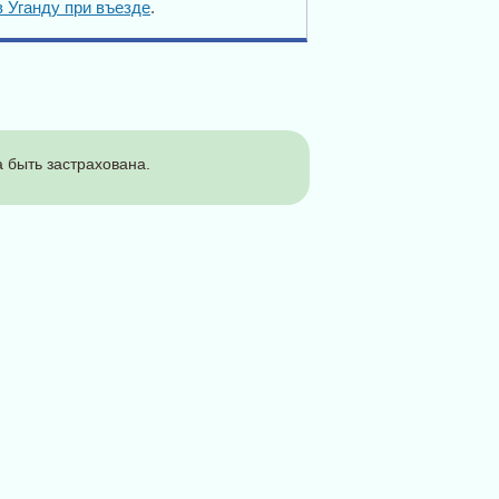
в Уганду при въезде
.
 быть застрахована.