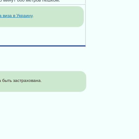
а виза в Украину
.
 быть застрахована.