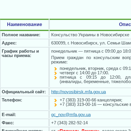
Наименование
Опис
Полное название:
Консульство Украины в Новосибирске
Адрес:
630099, г. Новосибирск, ул. Семьи Шам
График работы и
понедельник — пятница с 09:00 до 18:0
часы приема:
Прием граждан по консульским воп
режиме:
понедельник, вторник, среда с 09:1
четверг с 14:00 до 17:00.
пятница с 09:15 до 12:00, дл
(инвалиды, беременные, тяжелобо
Официальный сайт:
http://novosibirsk.mfa.gov.ua
Телефон:
+7 (383) 319-00-66 канцелярия;
+7 (383) 319-00-16 — консульские 
E-mail:
gc_nov@mfa.gov.ua
Факс:
+7 (343) 282-92-14
Ближайшее метро:
ст.
«Площадь Ленина»
, далее около 