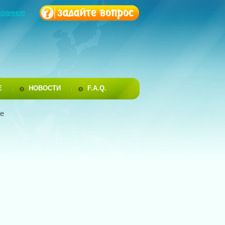
бранное
Е
НОВОСТИ
F.A.Q.
ке