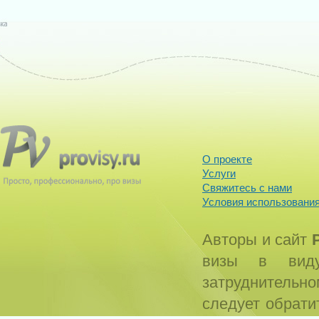
О проекте
Услуги
Свяжитесь с нами
Условия использования
Авторы и сайт
визы в виду
затруднитель
следует обрати