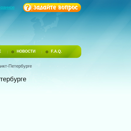
бранное
Е
НОВОСТИ
F.A.Q.
анкт-Петербурге
тербурге