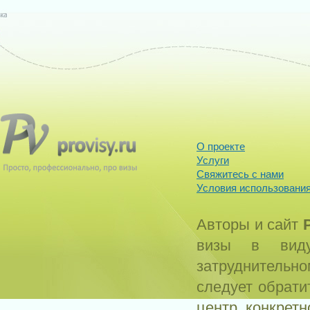
О проекте
Услуги
Свяжитесь с нами
Условия использования
Авторы и сайт
визы в виду
затруднитель
следует обрати
центр конкрет