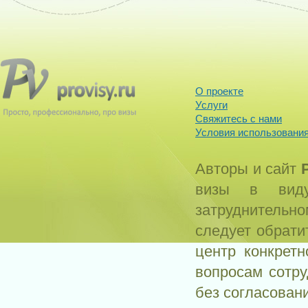
О проекте
Услуги
Свяжитесь с нами
Условия использования
Авторы и сайт
визы в виду
затруднитель
следует обрати
центр конкрет
вопросам сотр
без согласован