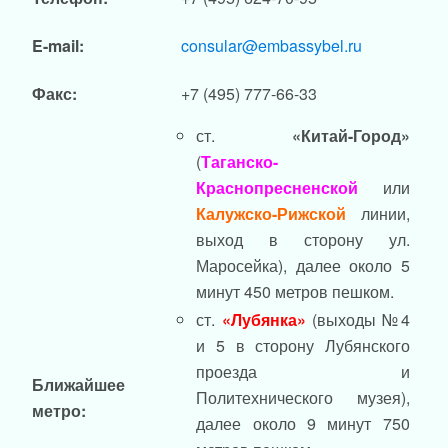
E-mail:
consular@embassybel.ru
Факс:
+7 (495) 777-66-33
ст.
«Китай-Город»
(
Таганско-
Краснопресненской
или
Калужско-Рижской
линии,
выход в сторону ул.
Маросейка), далее около 5
минут 450 метров пешком.
ст.
«Лубянка»
(выходы №4
и 5 в сторону Лубянского
проезда и
Ближайшее
Политехнического музея),
метро:
далее около 9 минут 750